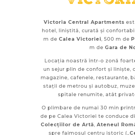
Victor
Victoria Central Apartments
este
hotel, liniștită, curată și confortab
m de
Calea Victoriei
, 500 m de
P
m de
Gara de N
Locația noastră într-o zonă foart
un sejur plin de confort și liniște, 
magazine, cafenele, restaurante, b
stații de metrou și autobuz, muzee
spitale renumite, atât privat
O plimbare de numai 30 min printre
de pe Calea Victoriei te conduce d
Colecțiilor de Artă
,
Ateneul Rom
spre faimosul centru istoric („
C