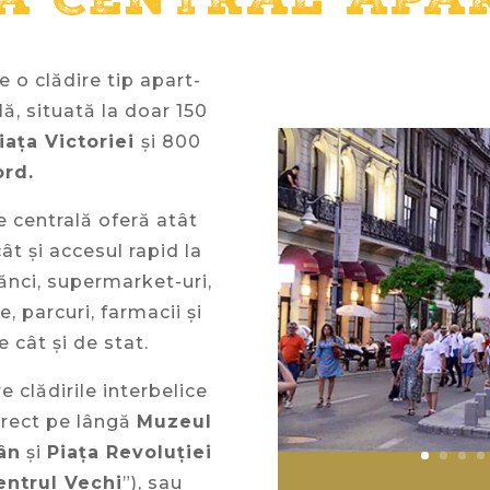
ia Central Apa
 o clădire tip apart-
ilă, situată la doar 150
iața Victoriei
și 800
ord.
e centrală oferă atât
cât și accesul rapid la
ănci, supermarket-uri,
, parcuri, farmacii și
e cât și de stat.
 clădirile interbelice
irect pe lângă
Muzeul
ân
și
Piața Revoluției
entrul Vechi
”), sau