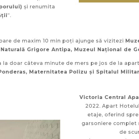
porului)
și renumita
ții
”.
imbare de maxim 10 min poți ajunge să vizitezi
Muze
 Naturală Grigore Antipa, Muzeul Național de 
la la doar câteva minute de mers pe jos de la apa
Ponderas, Maternitatea Polizu și Spitalul Militar
Victoria Central Ap
2022. Apart Hotelul
etaje, oferind spr
garsoniere complet m
de scu