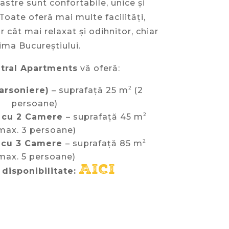
tre sunt confortabile, unice și
Toate oferă mai multe facilități,
 cât mai relaxat și odihnitor, chiar
nima Bucureștiului.
ntral Apartments
vă oferă:
2
arsoniere)
– suprafață 25 m
(2
persoane)
2
 cu 2 Camere
– suprafață 45 m
max. 3 persoane)
2
 cu 3 Camere
– suprafață 85 m
max. 5 persoane)
AICI
 disponibilitate: