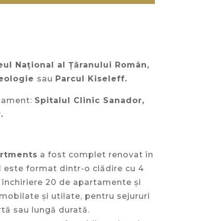
ul Național al Țăranului Român,
Geologie
sau
Parcul Kiseleff.
rtament:
Spitalul Clinic Sanador,
.
artments
a fost complet renovat în
 este format dintr-o clădire cu 4
e închiriere 20 de apartamente și
obilate și utilate, pentru sejururi
rtă sau lungă durată.