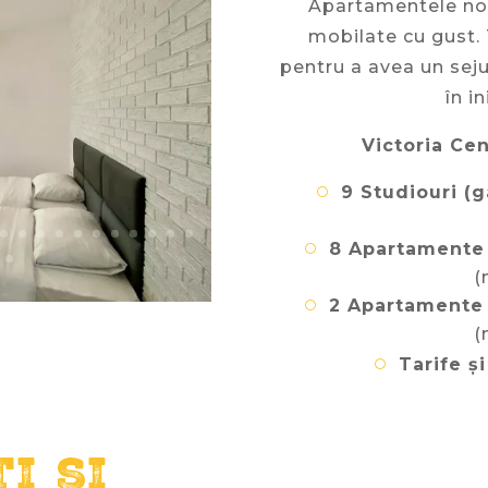
Apartamentele noas
mobilate cu gust. 
pentru a avea un sejur
în i
Victoria Ce
9
Studiouri (g
8 Apartamente
(
2 Apartamente
(
Tarife și
ti si