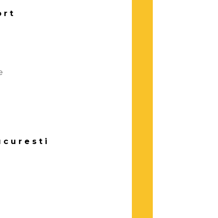
ort
e
ucuresti