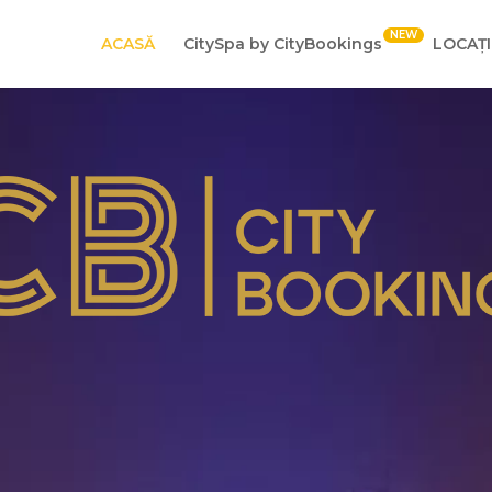
ACASĂ
CitySpa by CityBookings
LOCAȚI