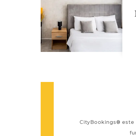
CityBookings® este o
fu