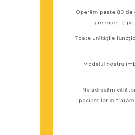
Operăm peste 80 de ca
premium: 2 prop
Toate unitățile funcțio
Modelul nostru îmb
Ne adresăm călătoril
pacienților în tratam