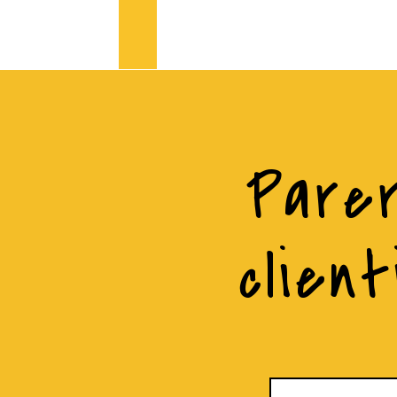
Parer
client