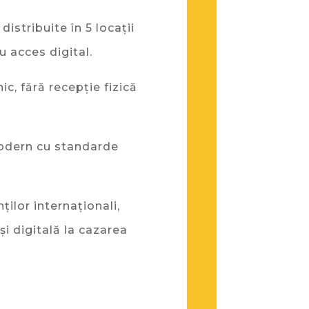
stribuite în 5 locații
u acces digital.
ic, fără recepție fizică
modern cu standarde
ților internaționali,
și digitală la cazarea