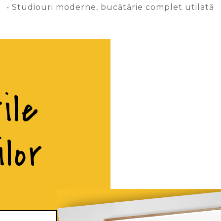
• Studiouri moderne, bucătărie complet utilată
ile
ilor