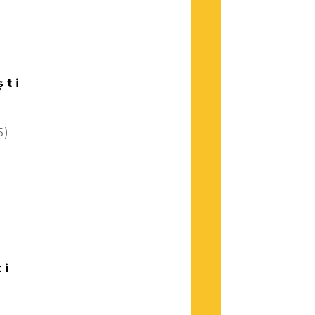
ști
5)
ti