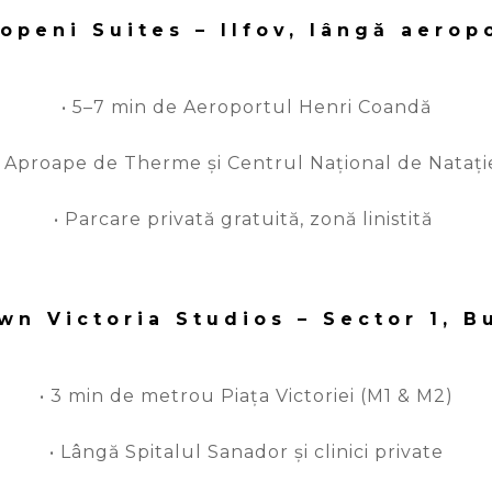
openi Suites – Ilfov,
lângă
aerop
• 5–7 min de Aeroportul Henri Coandă
• Aproape de Therme și Centrul Național de Natați
• Parcare privată gratuită, zonă linistită
n Victoria Studios – Sector 1, B
• 3 min de metrou Piața Victoriei (M1 & M2)
• Lângă Spitalul Sanador și clinici private